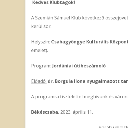
Kedves Klubtagok!
A Szemián Sámuel Klub következő összejöve
kerül sor.
Helyszín:
Csabagyöngye Kulturális Közpon
emelet).
Program:
Jordániai útibeszámoló
Előadó:
dr. Borgula Ilona nyugalmazott ta
A programra tisztelettel meghívunk és várun
Békéscsaba
, 2023. április 11.
Baráti üdvözlette