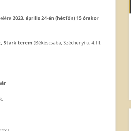
telére
2023.
április 24-én (hétfőn) 15 órakor
t, Stark terem
(Békéscsaba, Széchenyi u. 4. III.
nár
k.
l: