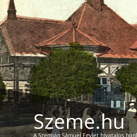
Skip
to
content
Szeme.hu
A Szemián Sámuel Egylet hivatalos hon