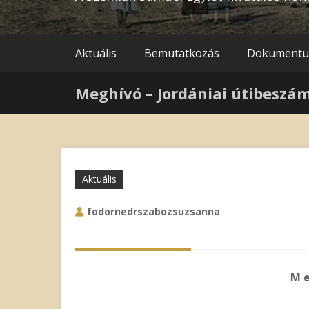
Aktuális
Bemutatkozás
Dokument
Meghívó – Jordániai útibeszá
Aktuális
fodornedrszabozsuzsanna
M e