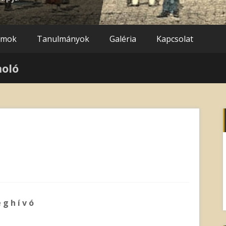
umok
Tanulmányok
Galéria
Kapcsolat
moló
 g h í v ó