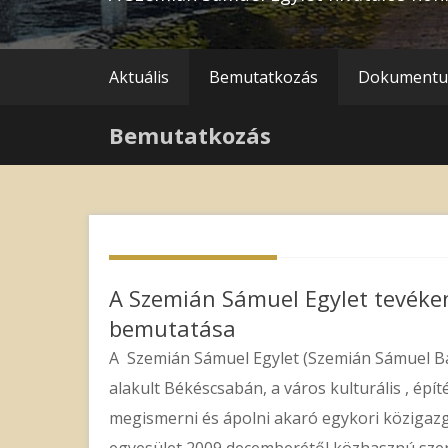
Aktuális
Bemutatkozás
Dokument
Bemutatkozás
A Szemián Sámuel Egylet tevéke
bemutatása
A Szemián Sámuel Egylet (Szemián Sámuel Bar
alakult Békéscsabán, a város kulturális , épít
megismerni és ápolni akaró egykori köziga
egyesület 2009 decemberétől közhasznú szer