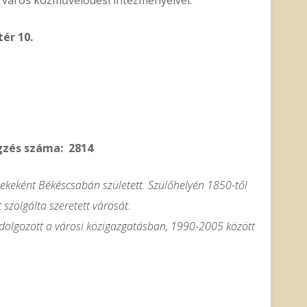
ér 10.
égzés száma: 2814
keként Békéscsabán született. Szülőhelyén 1850-től
szolgálta szeretett városát.
 dolgozott a városi közigazgatásban, 1990-2005 között