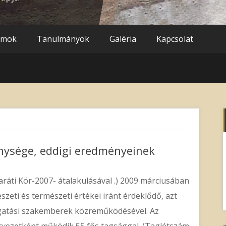
umok
Tanulmányok
Galéria
Kapcsolat
nysége, eddigi eredményeinek
áti Kör-2007- átalakulásával .) 2009 márciusában
észeti és természeti értékei iránt érdeklődő, azt
zgatási szakemberek közreműködésével. Az
vezetként működik 55 fős tagsággal. (Taglétszám