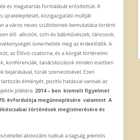
ték és magatartás formálását erősítettük. A
s újratelepítését, közigazgatási múltját
 a város neves szülötteinek bemutatása történt
ésen élő alkotók, szín-és bábművészek, táncosok,
evékenységét ismerhették meg az érdeklődők. A
út, az Élővíz-csatorna, és a körgát történelmi
sok, konferenciák, tanácskozások minden esetben
k bejárásával, túrák szervezésével. Ezen
tartozás élményét, pozitív hatással vannak az
jektív jólétére.
2014 – ben
kiemelt figyelmet
170. évfordulója megünneplésére valamint A
ékéscsabai történések megismerésére és
vétellel aktivizálni tudtuk a tagság jelentős