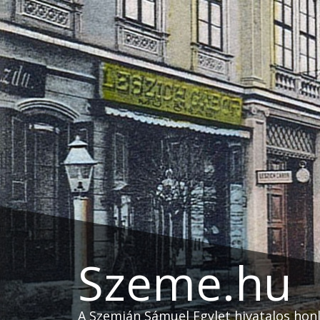
Skip
to
content
Szeme.hu
A Szemián Sámuel Egylet hivatalos hon