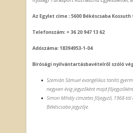
Az Egylet címe : 5600 Békéscsaba Kossuth t
Telefonszám: + 36 20 947 13 62
Adószáma: 18394953-1-04
Bírósági nyilvántartásbavételről szóló v
Szemián Sámuel evangélikus tanító gyerme
negyven évig jegyzőként majd főjegyzőként 
Simon Mihály címzetes főjegyző, 1968-tól
Békéscsaba jegyzője.