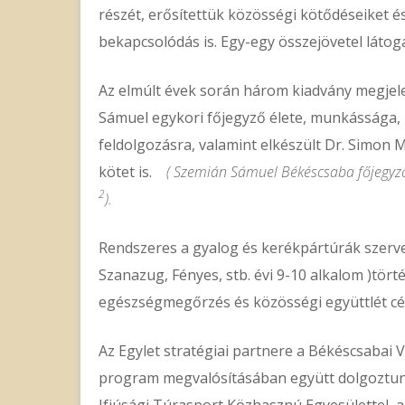
részét, erősítettük közösségi kötődéseiket és
bekapcsolódás is. Egy-egy összejövetel látog
Az elmúlt évek során három kiadvány megjel
Sámuel egykori főjegyző élete, munkássága, 
feldolgozásra, valamint elkészült Dr. Simon 
kötet is.
( Szemián
Sámuel Békéscsaba főjegyz
2
).
Rendszeres a gyalog és kerékpártúrák szerve
Szanazug, Fényes, stb. évi 9-10 alkalom )tört
egészségmegőrzés és közösségi együttlét cél
Az Egylet stratégiai partnere a Békéscsabai 
program megvalósításában együtt dolgoztunk
Ifjúsági Túrasport Közhasznú Egyesülettel, 