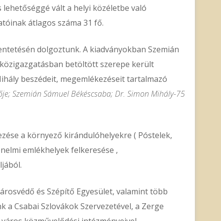
 lehetőséggé vált a helyi közéletbe való
atóinak átlagos száma 31 fő.
entetésén dolgoztunk. A kiadványokban Szemián
közigazgatásban betöltött szerepe került
Mihály beszédeit, megemlékezéseit tartalmazó
ője; Szemián Sámuel Békéscsaba; Dr. Simon Mihály-75
zése a környező kirándulóhelyekre ( Póstelek,
énelmi emlékhelyek felkeresése ,
jából.
Városvédő és Szépítő Egyesület, valamint több
 a Csabai Szlovákok Szervezetével, a Zerge
a város közművelődési intézményeivel.