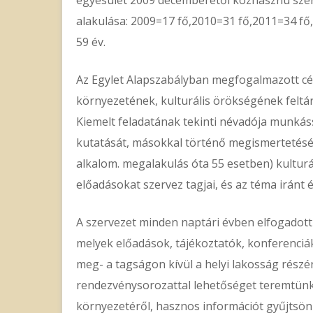
alakulása: 2009=17 fő,2010=31 fő,2011=34 fő,
59 év.
Az Egylet Alapszabályban megfogalmazott célj
környezetének, kulturális örökségének fel
Kiemelt feladatának tekinti névadója munkás
kutatását, másokkal történő megismertetésé
alkalom. megalakulás óta 55 esetben) kultur
előadásokat szervez tagjai, és az téma irán
A szervezet minden naptári évben elfogadott
melyek előadások, tájékoztatók, konferenciá
meg- a tagságon kívül a helyi lakosság részér
rendezvénysorozattal lehetőséget teremtünk 
környezetéről, hasznos információt gyűjtsön 