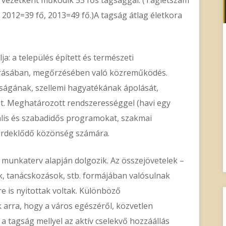
 2012=39 fő, 2013=49 fő.)A tagság átlag életkora
a: a település épített és természeti
tárásában, megőrzésében való közreműködés.
ságának, szellemi hagyatékának ápolását,
t. Meghatározott rendszerességgel (havi egy
ális és szabadidős programokat, szakmai
t érdeklődő közönség számára.
 munkaterv alapján dolgozik. Az összejövetelek –
k, tanácskozások, stb. formájában valósulnak
e is nyitottak voltak. Különböző
arra, hogy a város egészéről, közvetlen
a tagság mellyel az aktív cselekvő hozzáállás