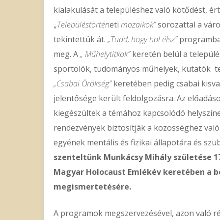
kialakulását a településhez való kötődést, ér
„
Településtörtén
eti
mozaikok”
sorozattal a váro
tekintettük át.
„Tudd, hogy hol élsz”
programban
meg. A
„ Műhelytitkok”
keretén belül a települ
sportolók, tudományos műhelyek, kutatók t
„Csabai Örökség”
keretében pedig csabai kisvas
jelentősége került feldolgozásra. Az előadá
kiegészültek a témához kapcsolódó helyszíne
rendezvények biztosítják a közösséghez való 
egyének mentális és fizikai állapotára és szub
szenteltünk Munkácsy Mihály születése 
Magyar Holocaust Emlékév keretében a b
megismertetésére.
A programok megszervezésével, azon való rész