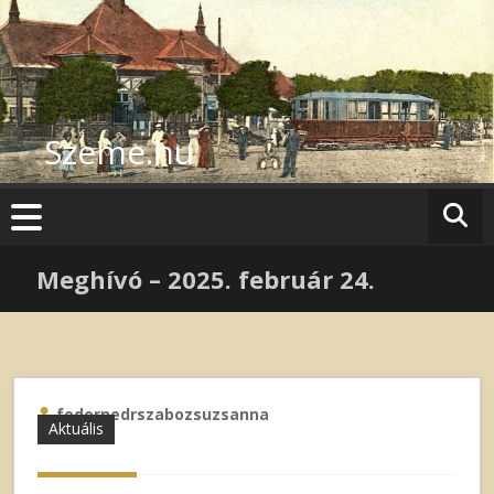
Skip
to
content
Szeme.hu
Meghívó – 2025. február 24.
fodornedrszabozsuzsanna
Aktuális