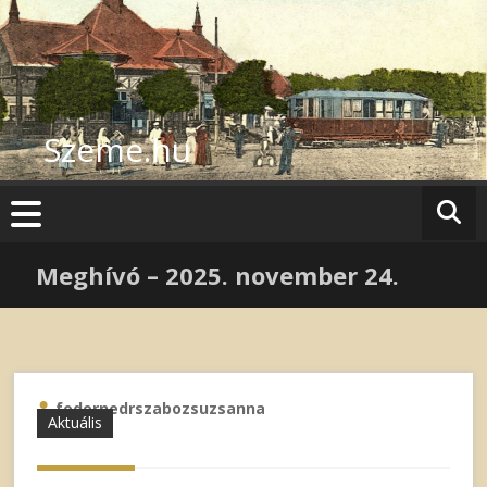
Skip
to
content
Szeme.hu
Meghívó – 2025. november 24.
fodornedrszabozsuzsanna
Aktuális