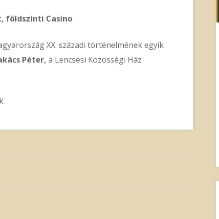
 földszinti Casino
gyarország XX. századi történelmének egyik
akács Péter,
a Lencsési Közösségi Ház
k.