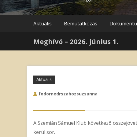
Aktuális
Bemutatkozás
Dokument
Meghívó – 2026. június 1.
Aktuális
fodornedrszabozsuzsanna
A Szemián Sámuel Klub következő összejöve
kerül sor.