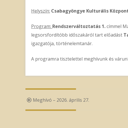
Helyszín:
Csabagyöngye Kulturális Központ,
Program:
Rendszerváltoztatás 1.
címmel Ma
legsorsfordítóbb időszakáról tart előadást
T
igazgatója, történelemtanár.
A programra tisztelettel meghívunk és várun
Post
Meghívó – 2026. április 27.
navigation