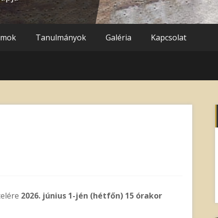
umok
Tanulmányok
Galéria
Kapcsolat
telére
2026.
június 1-jén (hétfőn) 15 órakor