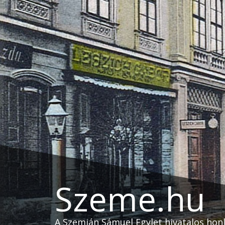
Skip
to
content
Szeme.hu
A Szemián Sámuel Egylet hivatalos hon