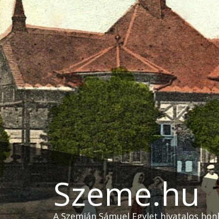
Skip
to
content
Szeme.hu
A Szemián Sámuel Egylet hivatalos hon