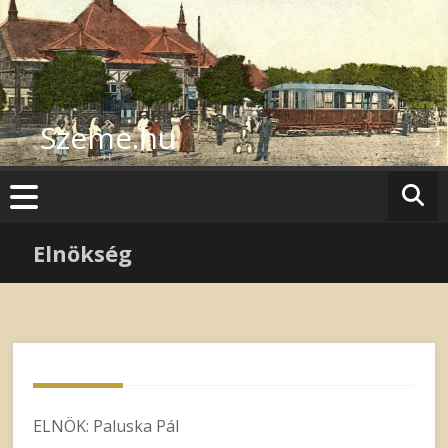
Skip
to
content
Szeme.hu
Elnökség
ELNÖK: Paluska Pál