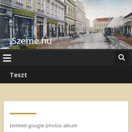
Skip
to
content
Szeme.hu
Teszt
[embed-google-photos-album