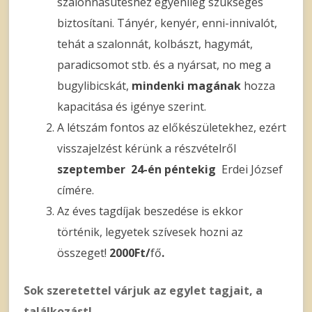
szalonnasütéshez egyénileg szükséges
biztosítani. Tányér, kenyér, enni-innivalót,
tehát a szalonnát, kolbászt, hagymát,
paradicsomot stb. és a nyársat, no meg a
bugylibicskát,
mindenki magának
hozza
kapacitása és igénye szerint.
A létszám fontos az előkészületekhez, ezért
visszajelzést kérünk a részvételről
szeptember 24-én péntekig
Erdei József
címére.
Az éves tagdíjak beszedése is ekkor
történik, legyetek szívesek hozni az
összeget!
2000Ft/
fő
.
Sok szeretettel várjuk az egylet tagjait, a
találkozást!