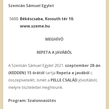
Szemián Sámuel Egylet
Békéscsaba, Kossuth tér 10.
www.szeme.hu
MEGHÍVÓ
REPETA A JAVÁBÓL
A Szemián Sámuel Egylet 2021.
szeptember 28-án
(KEDDEN) 15 órától
tartja
Repeta a javából
c.
összejövetelét, ismét a
PELLE CSALÁD
jóvoltából,
melyre tisztelettel meghívunk.
Program:
Szalonnasütés