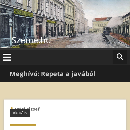
Skip
to
content
Szeme.hu
Meghívó: Repeta a javából
Erdei József
Aktuális