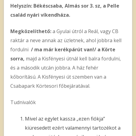
Helyszín: Békéscsaba, Almás sor 3. sz, a Pelle
család nyári víkendháza.
Megközelíthető:
a Gyulai útról a Reál, vagy CB
raktár a neve annak az üzletnek, ahol jobbra kell
fordulni
/ ma már kerékpárút van!/ a Körte
sorra,
majd a Kisfényesi útnál kell balra fordulni,
és a második utcán jobbra. A ház fehér
kőborítású. A Kisfényesi út szemben van a
Csabapark Körtesori főbejáratával.
Tudnivalók
Mivel az egylet kassza „ezen fiókja”
kiüresedett ezért valamennyi tartozékot a