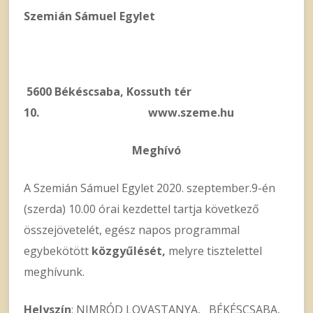
Szemián Sámuel Egylet
5600 Békéscsaba, Kossuth tér
10. www.szeme.hu
Meghívó
A Szemián Sámuel Egylet 2020. szeptember.9-én
(szerda) 10.00 órai kezdettel tartja következő
összejövetelét, egész napos programmal
egybekötött
közgyűlését,
melyre tisztelettel
meghívunk.
Helyszín
: NIMRÓD LOVASTANYA, BÉKÉSCSABA,