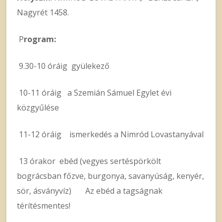
Nagyrét 1458.
P
rogram:
9.30-10 óráig gyülekező
10-11 óráig a Szemián Sámuel Egylet évi
közgyűlése
11-12 óráig ismerkedés a Nimród Lovastanyával
13 órakor ebéd (vegyes sertéspörkölt
bográcsban főzve, burgonya, savanyúság, kenyér,
sör, ásványvíz) Az ebéd a tagságnak
térítésmentes!