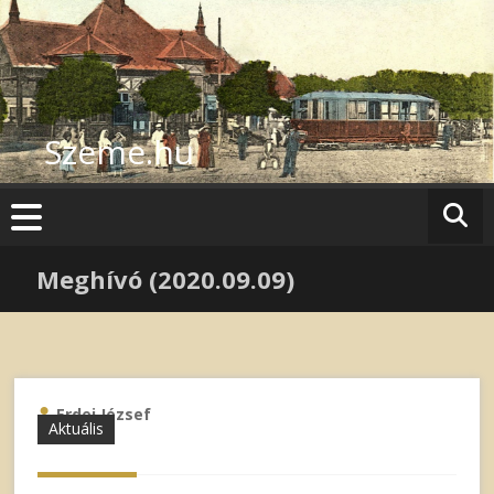
Skip
to
content
Szeme.hu
Meghívó (2020.09.09)
Erdei József
Aktuális