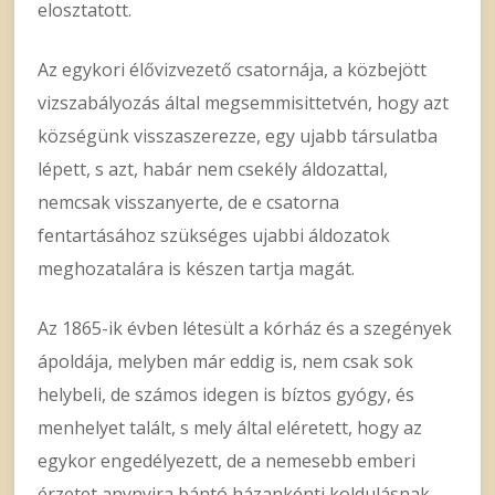
elosztatott.
Az egykori élővizvezető csatornája, a közbejött
vizszabályozás által megsemmisittetvén, hogy azt
községünk visszaszerezze, egy ujabb társulatba
lépett, s azt, habár nem csekély áldozattal,
nemcsak visszanyerte, de e csatorna
fentartásához szükséges ujabbi áldozatok
meghozatalára is készen tartja magát.
Az 1865-ik évben létesült a kórház és a szegények
ápoldája, melyben már eddig is, nem csak sok
helybeli, de számos idegen is bíztos gyógy, és
menhelyet talált, s mely által eléretett, hogy az
egykor engedélyezett, de a nemesebb emberi
érzetet anynyira bántó házankénti koldulásnak,