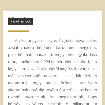
Szeme.hu
Tanulmányok
A vész angyala, mely ez év Julius hava elején,
ázsiai cholera képében körünkben megjelent,
pusztító hatalmának tizenegy heti gyakorlása
után, – miközben 2,094 emberi életet kioltott, – a
kegyelem szava által erejétől megfosztatván, most
már visszavonulóban van; – s mi, kik életben
maradtunk, hogy annak örömeit, az Isten
akaratának határáig tovább élvezzük, s terheiben
tovább osztozzunk, im megjelentünk, hogy
községi nyilvános életünk e pillanatát, a