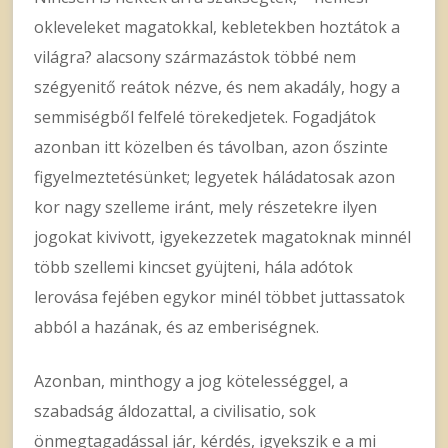
okleveleket magatokkal, kebletekben hoztátok a
világra? alacsony származástok többé nem
szégyenitő reátok nézve, és nem akadály, hogy a
semmiségből felfelé törekedjetek. Fogadjátok
azonban itt közelben és távolban, azon őszinte
figyelmeztetésünket; legyetek háládatosak azon
kor nagy szelleme iránt, mely részetekre ilyen
jogokat kivivott, igyekezzetek magatoknak minnél
több szellemi kincset gyüjteni, hála adótok
lerovása fejében egykor minél többet juttassatok
abból a hazának, és az emberiségnek.
Azonban, minthogy a jog kötelességgel, a
szabadság áldozattal, a civilisatio, sok
önmegtagadással jár, kérdés, igyekszik e a mi