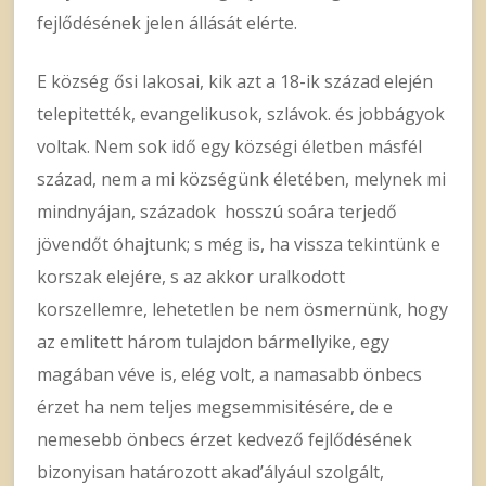
fejlődésének jelen állását elérte.
E község ősi lakosai, kik azt a 18-ik század elején
telepitették, evangelikusok, szlávok. és jobbágyok
voltak. Nem sok idő egy községi életben másfél
század, nem a mi községünk életében, melynek mi
mindnyájan, századok hosszú soára terjedő
jövendőt óhajtunk; s még is, ha vissza tekintünk e
korszak elejére, s az akkor uralkodott
korszellemre, lehetetlen be nem ösmernünk, hogy
az emlitett három tulajdon bármellyike, egy
magában véve is, elég volt, a namasabb önbecs
érzet ha nem teljes megsemmisitésére, de e
nemesebb önbecs érzet kedvező fejlődésének
bizonyisan határozott akad’ályául szolgált,