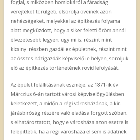
foglal, s miközben homlokáról a fáradság
verejtékét törülgeti, elsorolja övéinek azon
nehézségeket, melyekkel az épitkezés folyama
alatt megküzdött, hogy a siker feletti öröm annál
élvezetesebb legyen; ugy mi is, részint mint
kicsiny részben gazdái ez épületnek, részint mint
az összes házigazdák képviselői e helyen, soroljuk
elő az épitkezés történetének rövid lefolyását.
Az épület felállitásának eszméje, az 1871-ik év
Márczius 6-án tartott városi képviselőgyülésben
keletkezett, a midőn a régi városházának, a kir.
járásbiróság részére való eladása forgott szóban,
s elhatároztatott, hogy e városháza azon esetre is
felépittetik, ha a régi városháza el sem is adatnék.