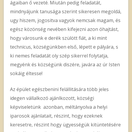
ágaiban ő vezeté. Miután pedig feladatát,
mindnyájunk tanusága szerint sikeresen megoldá,
ugy hiszem, jogositva vagyok nemcsak magam, és
egész közönség nevében kifejezni azon óhajtást,
hogy városunk e derék szülött fiát, a ki mint
technicus, községünkben első, lépett e pályára, s
ki nemes feladatát oly szép sikerrel folytatja,
megyénk és községünk diszére, javára az úr Isten
sokáig éltesse!
Az épület egészbenini felállitására több jeles
idegen vállalkozó ajánlkozott, községi
képviseletünk azonban, méltányolva a helyi
iparosok ajánlatait, részint, hogy ezeknek
keresetre, részint hogy ügyességük kitüntetésére