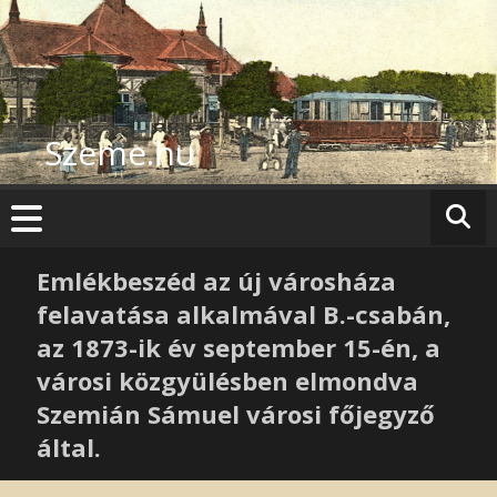
Skip
to
content
Szeme.hu
Emlékbeszéd az új városháza
felavatása alkalmával B.-csabán,
az 1873-ik év september 15-én, a
városi közgyülésben elmondva
Szemián Sámuel városi főjegyző
által.