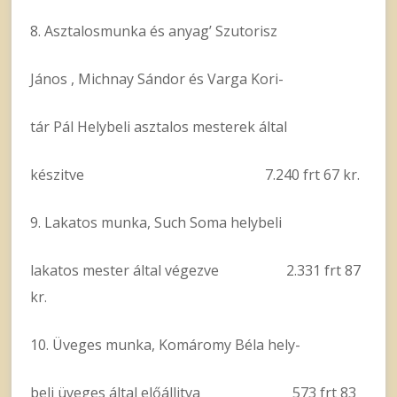
8. Asztalosmunka és anyag’ Szutorisz
János , Michnay Sándor és Varga Kori-
tár Pál Helybeli asztalos mesterek által
készitve 7.240 frt 67 kr.
9. Lakatos munka, Such Soma helybeli
lakatos mester által végezve 2.331 frt 87
kr.
10. Üveges munka, Komáromy Béla hely-
beli üveges által előállitva 573 frt 83