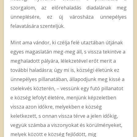
szorgalom, az előrehaladás diadalának meg
ünneplésére, ez új városháza ünnepélyes
felavatására szenteljük.
Mint ama vándor, ki czélja felé utaztában útjának
egyes magaslatán meg-meg áll, s vissza tekintve a
meghaladott pályára, lélekzetével erőt merit a
további haladásra; úgy mi is, községi életünk ez
ünnepélyes pillanatában, állapodjunk meg kissé a
cselekvés közterén, – vessünk egy futó pillanatot
e község lefolyt életére, menjünk képzeletben
vissza azon időkre, melyekben e község
keletkezett, s onnan vissza térve a jelen időkig,
vegyük számba a viszonyokat és körülményeket,
melyek között e község fejlődött, mig