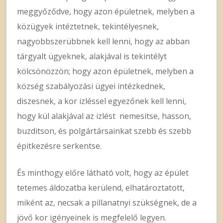
meggyőződve, hogy azon épületnek, melyben a
közügyek intéztetnek, tekintélyesnek,
nagyobbszerübbnek kell lenni, hogy az abban
tárgyalt ügyeknek, alakjával is tekintélyt
kölcsönözzön; hogy azon épületnek, melyben a
község szabályozási ügyei intézkednek,
diszesnek, a kor izléssel egyezőnek kell lenni,
hogy kül alakjával az izlést nemesitse, hasson,
buzditson, és polgártársainkat szebb és szebb
épitkezésre serkentse.
És minthogy előre látható volt, hogy az épület
tetemes áldozatba kerülend, elhatároztatott,
miként az, necsak a pillanatnyi szükségnek, de a
jövő kor igényeinek is megfelelő legyen.