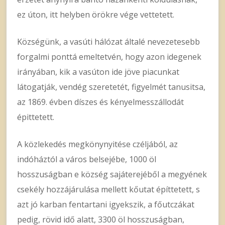
ez úton, itt helyben örökre vége vettetett.
Községünk, a vasúti hálózat általé nevezetesebb
forgalmi ponttá emeltetvén, hogy azon idegenek
irányában, kik a vasúton ide jöve piacunkat
látogatják, vendég szeretetét, figyelmét tanusitsa,
az 1869. évben díszes és kényelmesszállodát
épittetett.
A közlekedés megkönynyitése czéljából, az
indóháztól a város belsejébe, 1000 öl
hosszuságban e község sajáterejéből a megyének
csekély hozzájárulása mellett kőutat építtetett, s
azt jó karban fentartani igyekszik, a főutczákat
pedig, rövid idő alatt, 3300 öl hosszuságban,