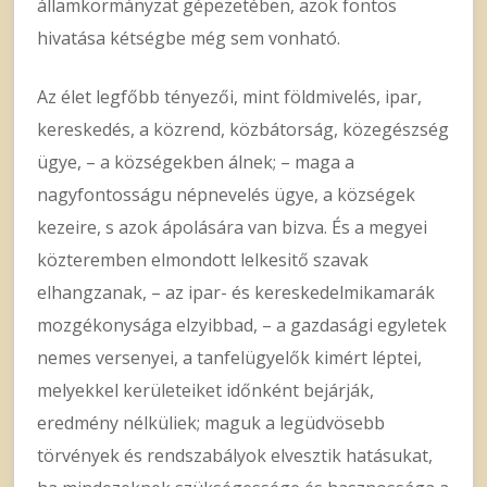
államkormányzat gépezetében, azok fontos
hivatása kétségbe még sem vonható.
Az élet legfőbb tényezői, mint földmivelés, ipar,
kereskedés, a közrend, közbátorság, közegészség
ügye, – a községekben álnek; – maga a
nagyfontosságu népnevelés ügye, a községek
kezeire, s azok ápolására van bizva. És a megyei
közteremben elmondott lelkesitő szavak
elhangzanak, – az ipar- és kereskedelmikamarák
mozgékonysága elzyibbad, – a gazdasági egyletek
nemes versenyei, a tanfelügyelők kimért léptei,
melyekkel kerületeiket időnként bejárják,
eredmény nélküliek; maguk a legüdvösebb
törvények és rendszabályok elvesztik hatásukat,