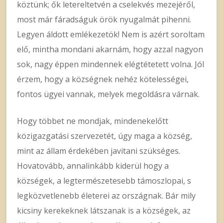
köztünk; ők letereltetvén a cselekvés mezejéről,
most már fáradságuk örök nyugalmát pihenni.
Legyen áldott emlékezetök! Nem is azért soroltam
elő, mintha mondani akarnám, hogy azzal nagyon
sok, nagy éppen mindennek elégtétetett volna. Jól
érzem, hogy a községnek nehéz kötelességei,
fontos ügyei vannak, melyek megoldásra várnak.
Hogy többet ne mondjak, mindenekelőtt
közigazgatási szervezetét, úgy maga a község,
mint az állam érdekében javitani szükséges.
Hovatovább, annalinkább kiderül hogy a
községek, a legtermészetesebb támoszlopai, s
legközvetlenebb életerei az országnak. Bár mily
kicsiny kerekeknek látszanak is a községek, az