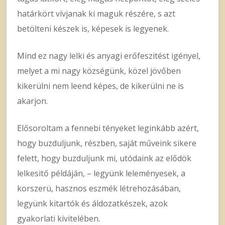
határkört vívjanak ki maguk részére, s azt
betölteni készek is, képesek is legyenek.
Mind ez nagy lelki és anyagi erőfeszitést igényel,
melyet a mi nagy községünk, közel jövőben
kikerülni nem leend képes, de kikerülni ne is
akarjon.
Elősoroltam a fennebi tényeket leginkább azért,
hogy buzduljunk, részben, saját műveink sikere
felett, hogy buzduljunk mi, utódaink az elődök
lelkesitő példáján, – legyünk leleményesek, a
korszerü, hasznos eszmék létrehozásában,
legyünk kitartók és áldozatkészek, azok
gyakorlati kivitelében.