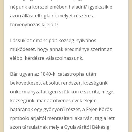
népünk a korszellemében haladni? igyekszik e
azon állást elfoglalni, melyet részére a
törvényhozás kijelölt?
Lássuk az emancipált község nyilvános
müködését, hogy annak eredménye szerint az
elébbi kérdésre válaszolhassunk.
Bár ugyan az 1849-ki catastropha után
bekövetkezett absolut rendszer, községünk
önkormányzatát igen szűk körre szoritá; mégis
községünk, már az ötvenes évek elején,
határának egy gyönyörű részét, a Fejér-Körös
rpmboló árjaitól mentesiteni akarván, tagja lett
azon társulatnak mely a Gyulaváritól Békésig