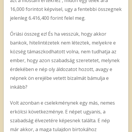
azt a mostani értékhez , midőn egy telek ára
16,000 forintot képvisel, ugy a fentebbi összegnek
jelenleg 6.416,400 forint felel meg.
Óriási összeg ez! És ha vesszük, hogy akkor
bankok, hitelintézetek nem léteztek, melyekre e
község támaszkodhatott volna, nem tudhatja az
ember, hogy azon szabadság szeretetet, melynek
érdekében e nép oly áldozatot hozott, avagy e
népnek ön erejébe vetett bizalmát bámulja e
inkább?
Volt azonban e cselekménynek egy más, nemes
erkölcsi következménye. E népet ugyanis, a
szabadság élvezetére képesnek találta. E nép
már akkor, a maga tulajdon birtokához