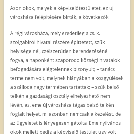
Azon okok, melyek a képviselőtestületet, ez uj
városháza felépitésére birták, a következők:
A régi városháza, mely eredetileg a cs. k.
szolgabirói hivatal részére épittetett, szűk
helyiségeinél, czélszerűtlen berendezésénél
fogva, a naponként szaporodo községi hivatalok
befogadására elégtelennek bizonyult; – tanács
terme nem volt, melynek hiányában a közgyülések
a szálloda nagy termében tartattak; – szűk belső
telkén a gazdasági osztály elhelyezhető nem
lévén, az, eme új városháza tágas belső telkén
foglalt helyet, mi azonban nemcsak a kezelést, de
az ügyeletet is lényegesen gátolta. Eme nyilvános
okok mellett pedig a képviselő testület ugy volt