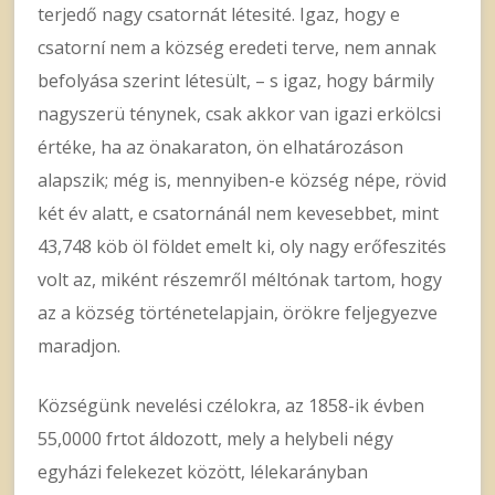
terjedő nagy csatornát létesité. Igaz, hogy e
csatorní nem a község eredeti terve, nem annak
befolyása szerint létesült, – s igaz, hogy bármily
nagyszerü ténynek, csak akkor van igazi erkölcsi
értéke, ha az önakaraton, ön elhatározáson
alapszik; még is, mennyiben-e község népe, rövid
két év alatt, e csatornánál nem kevesebbet, mint
43,748 köb öl földet emelt ki, oly nagy erőfeszités
volt az, miként részemről méltónak tartom, hogy
az a község történetelapjain, örökre feljegyezve
maradjon.
Községünk nevelési czélokra, az 1858-ik évben
55,0000 frtot áldozott, mely a helybeli négy
egyházi felekezet között, lélekarányban