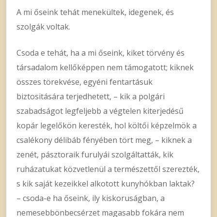
A mi őseink tehát menekültek, idegenek, és
szolgák voltak.
Csoda e tehát, ha a mi őseink, kiket törvény és
társadalom kellőképpen nem támogatott; kiknek
összes törekvése, egyéni fentartásuk
biztositására terjedhetett, – kik a polgári
szabadságot legfeljebb a végtelen kiterjedésű
kopár legelőkön keresték, hol költői képzelmök a
csalékony délibáb fényében tört meg, – kiknek a
zenét, pásztoraik furulyái szolgáltatták, kik
ruházatukat közvetlenül a természettől szerezték,
s kik saját kezeikkel alkotott kunyhókban laktak?
– csoda-e ha őseink, ily kiskoruságban, a
nemesebbönbecsérzet magasabb fokára nem