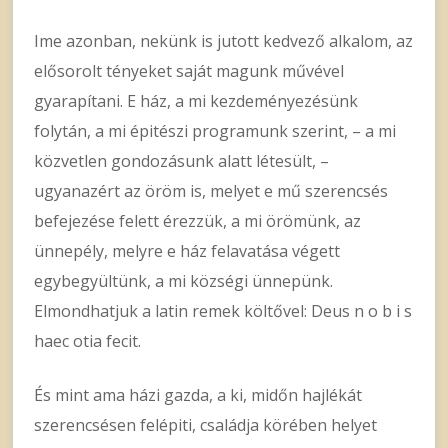
Ime azonban, nekünk is jutott kedvező alkalom, az
elősorolt tényeket saját magunk művével
gyarapítani. E ház, a mi kezdeményezésünk
folytán, a mi épitészi programunk szerint, – a mi
közvetlen gondozásunk alatt létesült, –
ugyanazért az öröm is, melyet e mű szerencsés
befejezése felett érezzük, a mi örömünk, az
ünnepély, melyre e ház felavatása végett
egybegyültünk, a mi községi ünnepünk.
Elmondhatjuk a latin remek költővel: Deus n o b i s
haec otia fecit.
És mint ama házi gazda, a ki, midőn hajlékát
szerencsésen felépiti, családja körében helyet