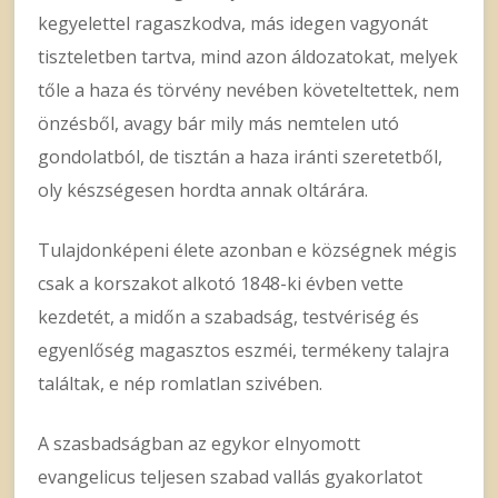
kegyelettel ragaszkodva, más idegen vagyonát
tiszteletben tartva, mind azon áldozatokat, melyek
tőle a haza és törvény nevében követeltettek, nem
önzésből, avagy bár mily más nemtelen utó
gondolatból, de tisztán a haza iránti szeretetből,
oly készségesen hordta annak oltárára.
Tulajdonképeni élete azonban e községnek mégis
csak a korszakot alkotó 1848-ki évben vette
kezdetét, a midőn a szabadság, testvériség és
egyenlőség magasztos eszméi, termékeny talajra
találtak, e nép romlatlan szivében.
A szasbadságban az egykor elnyomott
evangelicus teljesen szabad vallás gyakorlatot