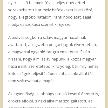
nyert; – s ő felemelt fővel, teljes önérzettel
sorakozhatott bár mely hitfelekezet hivei közé,
hogy a legfőbb hatalom iránti hódolatát, saját
módja és szokása szerint kifejezze.
A testvériségben a szláv, magyar hazafinak
avattatott, a legszebb polgári jogok élvezetében,
a magyarral egyenlő rangra emeltetett. És én
hiszem, hogy a mi szláv népünk, a közös magyar
haza iránti szeretetéből kifolyólag, bár mily nehéz
köteleségek teljesitésében, soha senki által túl
nem szárnyalhatja magát.
Az egyenlőség, a jobbágy utolsó keserű érzetét is,
örökre elfojtá, s néki alkalmat szolgáltatott, az