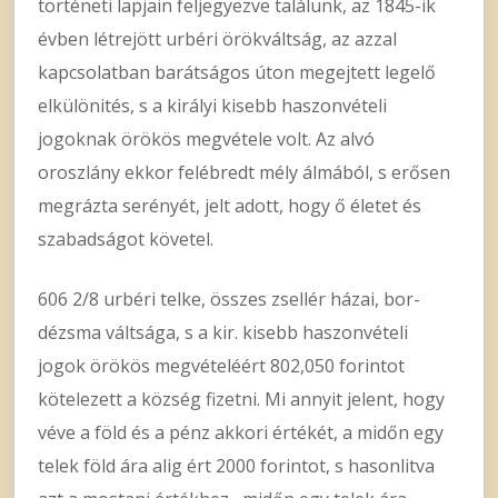
történeti lapjain feljegyezve találunk, az 1845-ik
évben létrejött urbéri örökváltság, az azzal
kapcsolatban barátságos úton megejtett legelő
elkülönités, s a királyi kisebb haszonvételi
jogoknak örökös megvétele volt. Az alvó
oroszlány ekkor felébredt mély álmából, s erősen
megrázta serényét, jelt adott, hogy ő életet és
szabadságot követel.
606 2/8 urbéri telke, összes zsellér házai, bor-
dézsma váltsága, s a kir. kisebb haszonvételi
jogok örökös megvételéért 802,050 forintot
kötelezett a község fizetni. Mi annyit jelent, hogy
véve a föld és a pénz akkori értékét, a midőn egy
telek föld ára alig ért 2000 forintot, s hasonlitva