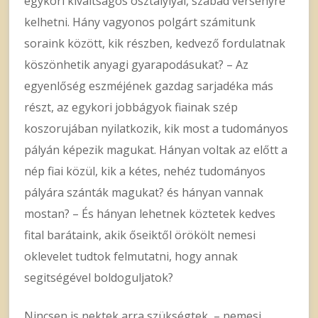
egykori kiváltságos osztálylyal, szabad versenyre
kelhetni. Hány vagyonos polgárt számitunk
soraink között, kik részben, kedvező fordulatnak
köszönhetik anyagi gyarapodásukat? – Az
egyenlőség eszméjének gazdag sarjadéka más
részt, az egykori jobbágyok fiainak szép
koszorujában nyilatkozik, kik most a tudományos
pályán képezik magukat. Hányan voltak az előtt a
nép fiai közül, kik a kétes, nehéz tudományos
pályára szánták magukat? és hányan vannak
mostan? – És hányan lehetnek köztetek kedves
fital barátaink, akik őseiktől örökölt nemesi
oklevelet tudtok felmutatni, hogy annak
segitségével boldoguljatok?
Nincsen is nektek arra szükségtek, – nemesi