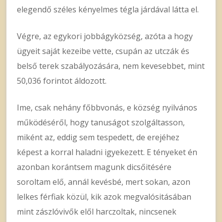
elegendő széles kényelmes tégla járdával látta el.
Végre, az egykori jobbágyközség, azóta a hogy
ügyeit saját kezeibe vette, csupán az utczák és
belső terek szabályozására, nem kevesebbet, mint
50,036 forintot áldozott.
Ime, csak nehány főbbvonás, e község nyilvános
működéséről, hogy tanuságot szolgáltasson,
miként az, eddig sem tespedett, de erejéhez
képest a korral haladni igyekezett. E tényeket én
azonban korántsem magunk dicsőitésére
soroltam elő, annál kevésbé, mert sokan, azon
lelkes férfiak közül, kik azok megvalósitásában
mint zászlóvivők elől harczoltak, nincsenek