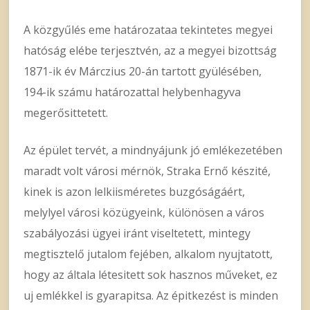
A közgyűlés eme határozataa tekintetes megyei
hatóság elébe terjesztvén, az a megyei bizottság
1871-ik év Márczius 20-án tartott gyülésében,
194-ik számu határozattal helybenhagyva
megerősittetett.
Az épület tervét, a mindnyájunk jó emlékezetében
maradt volt városi mérnök, Straka Ernő készité,
kinek is azon lelkiisméretes buzgóságáért,
melylyel városi közügyeink, különösen a város
szabályozási ügyei iránt viseltetett, mintegy
megtisztelő jutalom fejében, alkalom nyujtatott,
hogy az általa létesitett sok hasznos műveket, ez
uj emlékkel is gyarapitsa. Az épitkezést is minden