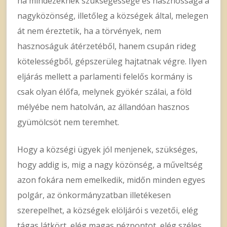
ha mindezeknek szükségessége és hasznossága a
nagyközönség, illetőleg a községek által, melegen
át nem éreztetik, ha a törvények, nem
hasznoságuk átérzetéből, hanem csupán rideg
kötelességből, gépszerüleg hajtatnak végre. Ilyen
eljárás mellett a parlamenti felelős kormány is
csak olyan élőfa, melynek gyökér szálai, a föld
mélyébe nem hatolván, az állandóan hasznos
gyümölcsöt nem teremhet.
Hogy a községi ügyek jól menjenek, szükséges,
hogy addig is, mig a nagy közönség, a műveltség
azon fokára nem emelkedik, midőn minden egyes
polgár, az önkormányzatban illetékesen
szerepelhet, a községek elöljárói s vezetői, elég
tágas látkört, elég magas nézpontot, elég széles