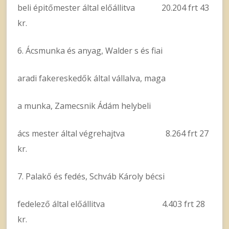
beli épitőmester által előállitva 20.204 frt 43
kr.
6. Ácsmunka és anyag, Walder s és fiai
aradi fakereskedők által vállalva, maga
a munka, Zamecsnik Ádám helybeli
ács mester által végrehajtva 8.264 frt 27
kr.
7. Palakő és fedés, Schváb Károly bécsi
fedelező által előállitva 4.403 frt 28
kr.