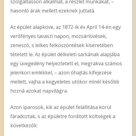
szolgáltasson alkalmat, a részlet munkákat, –
hasonló árak mellett ezeknek juttatá.
Az épület alapköve, az 1872-ik év April 14-én egy
verőfényes tavaszi napon, mozsárlövések,
zeneszó, s lelkes felköszöntések kiséretében
tétetett le. Az épület délkeleti sarkának alapjába
egy üvegedény helyeztetett el, megrakva számos
jelenkori emlékkel, – azon óhajtás kifejezése
mellett, vajha a kegyeletes utókor minél később
hozná azokat napvilágra.
Azon iparosok, kik az épület felállitása körül
fáradoztak, s az épületre forditott költségek a
következők: