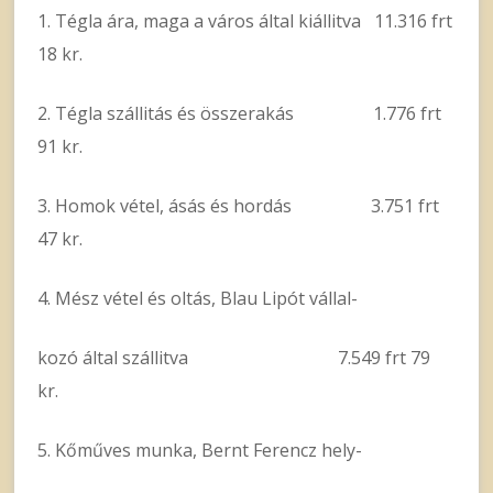
1. Tégla ára, maga a város által kiállitva 11.316 frt
18 kr.
2. Tégla szállitás és összerakás 1.776 frt
91 kr.
3. Homok vétel, ásás és hordás 3.751 frt
47 kr.
4. Mész vétel és oltás, Blau Lipót vállal-
kozó által szállitva 7.549 frt 79
kr.
5. Kőműves munka, Bernt Ferencz hely-