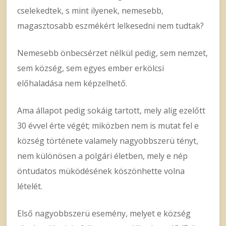
cselekedtek, s mint ilyenek, nemesebb,
magasztosabb eszmékért lelkesedni nem tudtak?
Nemesebb önbecsérzet nélkül pedig, sem nemzet,
sem község, sem egyes ember erkölcsi
előhaladása nem képzelhető.
Ama állapot pedig sokáig tartott, mely alig ezelőtt
30 évvel érte végét; miközben nem is mutat fel e
község története valamely nagyobbszerü tényt,
nem különösen a polgári életben, mely e nép
öntudatos müködésének köszönhette volna
lételét.
Első nagyobbszerü esemény, melyet e község